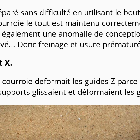
aré sans difficulté en utilisant le bou
ourroie le tout est maintenu correctem
 également une anomalie de conception 
rvé... Donc freinage et usure prématur
t X.
 courroie déformait les guides Z parce 
supports glissaient et déformaient les 