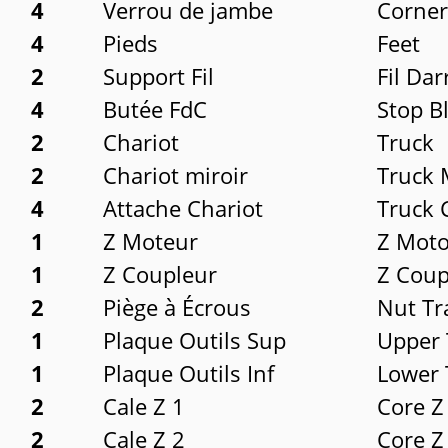
4
Verrou de jambe
Corner
4
Pieds
Feet
2
Support Fil
Fil Dar
4
Butée FdC
Stop B
2
Chariot
Truck
2
Chariot miroir
Truck 
4
Attache Chariot
Truck 
1
Z Moteur
Z Moto
1
Z Coupleur
Z Coup
2
Piège à Écrous
Nut Tr
1
Plaque Outils Sup
Upper 
1
Plaque Outils Inf
Lower 
2
Cale Z 1
Core Z
2
Cale Z 2
Core Z